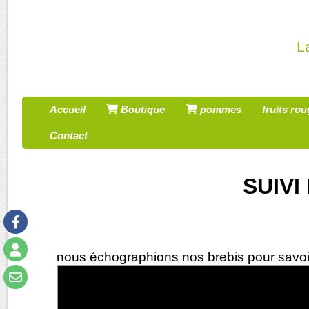
Panneau de gestion des cookies
L
Accueil
Boutique
pommes
fruits ro
Contact
SUIVI
nous échographions nos brebis pour savoir 